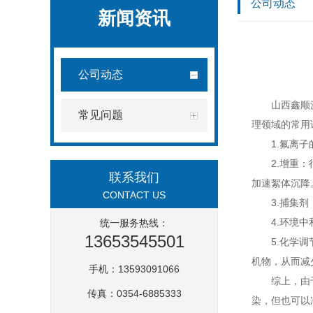
公司动态
新闻资讯
公司动态
山西鑫顺
常见问题
理领域的常用
1.氟离
2.增重
联系我们
加速絮体沉降
CONTACT US
3.捕集
4.环境
统一服务热线：
13653545501
5.化学
机物，从而减
手机：13593091066
综上，由
传真：0354-6885333
染，但也可以