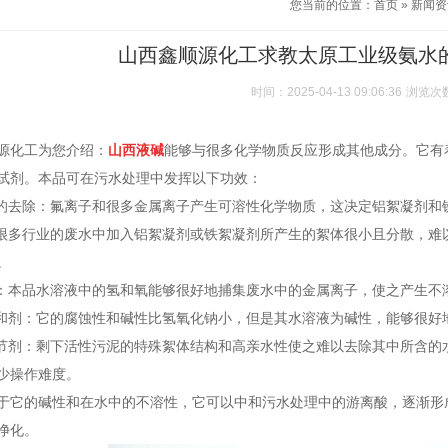
您当前的位置：
首页
»
新闻资
山西鑫顺源化工求教太原工业级氨水
时间：2025-04-13 09:06:36
浏览次
源化工为您介绍：
山西液碱
能够与很多化学物质反应形成其他成分。它有
试剂。本品可在污水处理中发挥以下功效：
子的去除：氟离子和很多金属离子产生可溶性化学物质，这决定铝絮凝剂和
：很多行业的废水中加入铝絮凝剂或铁絮凝剂所产生的絮体很小且分散，
。
剂：本品水溶液中的氢和氧能够很好地捕集废水中的金属离子，使之产生不
中和剂：它的腐蚀性和碱性比氢氧化钠小，但是其水溶液为碱性，能够很好
调节剂：剩下活性污泥的特殊絮体结构和高亲水性使之难以去除其中所含的
少操作难度。
于它的碱性和在水中的不溶性，它可以中和污水处理中的游离酸，逐渐形
净化。