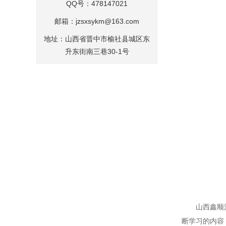
QQ号：478147021
邮箱：
jzsxsykm@163.com
地址：山西省晋中市榆社县城区东
升东街南三巷30-1号
山西鑫顺
断学习的内容