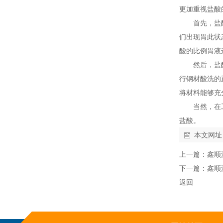
更加重视盐酸
首先，盐
们出现胃此状
酸的比例胃液这
然后，盐
行钢材酸洗的
将材料能够充
当然，在
盐酸。
本文网址
上一篇：
鑫顺
下一篇：
鑫顺
返回