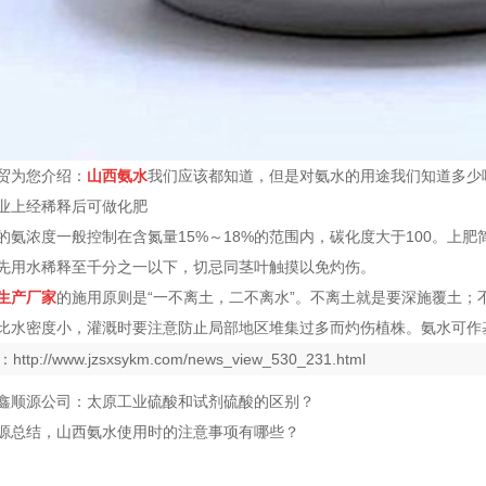
贸为您介绍：
山西氨水
我们应该都知道，但是对氨水的用途我们知道多少
业上经稀释后可做化肥
的氨浓度一般控制在含氮量15%～18%的范围内，碳化度大于100。上
先用水稀释至千分之一以下，切忌同茎叶触摸以免灼伤。
生产厂家
的施用原则是“一不离土，二不离水”。不离土就是要深施覆土
比水密度小，灌溉时要注意防止局部地区堆集过多而灼伤植株。氨水可作
：
http://www.jzsxsykm.com/news_view_530_231.html
鑫顺源公司：太原工业硫酸和试剂硫酸的区别？
源总结，山西氨水使用时的注意事项有哪些？