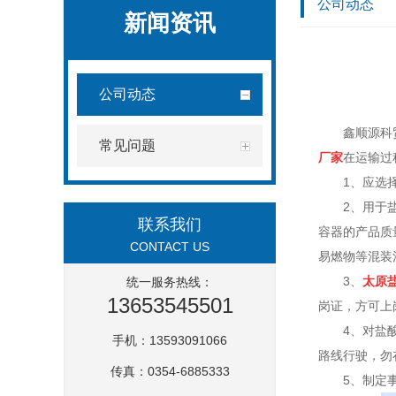
公司动态
新闻资讯
公司动态
鑫顺源科
常见问题
厂家
在运输过
1、应选
2、用于
联系我们
容器的产品质
CONTACT US
易燃物等混装
3、
太原
统一服务热线：
13653545501
岗证，方可上
4、对盐
手机：13593091066
路线行驶，勿
传真：0354-6885333
5、制定