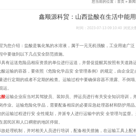
您当前的位置：
首页
»
新闻
鑫顺源科贸：山西盐酸在生活中能用
时间：2023-07-13 09:10:40
浏览次
贸为您介绍：盐酸是氯化氢的水溶液，属于一元无机强酸，工业用途广泛
程中要做到以下几点安全防范措施。
择具有运送危险品相应资质的单位进行运送，并督促提醒其按照有关道路运
盐酸运输的容器，要依照《危险化学品安 全管理条例》的规定，由企业
量进行定期的或者不定期的检查。运输过程中要确保容器不泄露、不倒塌
混运。
盐酸
运输企业应当对其驾驶员、装卸员、押运员进行有关安全知识培训，
岗作业。运输危险化学品，需要配备相应的必要应急处理器材和防护用品
酸的运输过程进行安 全性规划，并派专人进行运输中的安 全管理与监督
在居民区和人口稠密的地区停留。
事故处理机制，并对相关人员进行培训，配备相关措施，在运输工具上配