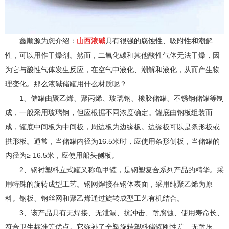
鑫顺源为您介绍：
山西液碱
具有很强的腐蚀性、吸附性和潮解
性，可以用作干燥剂。然而，二氧化碳和其他酸性气体无法干燥，因
为它与酸性气体发生反应，在空气中液化、潮解和液化，从而产生物
理变化。那么液碱储罐用什么材质呢？
1、储罐由聚乙烯、聚丙烯、玻璃钢、橡胶储罐、不锈钢储罐等制
成，一般采用玻璃钢，但应根据不同浓度确定。罐底由钢板组装而
成，罐底中间板为中间板，周边板为边缘板。边缘板可以是条形板或
拱形板。通常，当储罐内径为16.5米时，应使用条形侧板，当储罐的
内径为≥ 16.5米，应使用船头侧板。
2、钢衬塑料立式罐又称龟甲罐，是钢塑复合系列产品的精华。采
用特殊的旋转成型工艺。钢网焊接在钢体表面，采用纯聚乙烯为原
料。钢板、钢丝网和聚乙烯通过旋转成型工艺有机结合。
3、该产品具有无焊接、无泄漏、抗冲击、耐腐蚀、使用寿命长、
符合卫生标准等优点。它弥补了全塑旋转塑料储罐刚性差、无耐压、