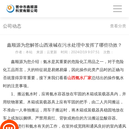
公司动态
查看分类
鑫顺源为您解答山西液碱在污水处理中发挥了哪些功效？
作者：
本站
来源：
云更新
时间：
2024/2/19 9:07:51
次数：
鑫顺源为您介绍：氨水是其重要的危险化工用品之一，对于危险
化工品而言，大的特征就是易燃易爆，因此操作此类产品时的正确与
否就显得异常重要，接下来我们看看
山西氨水厂家
总结出的操作氨水
时的注意事项。
1、搬运氨水时，应将氨水容器放在牢固的木箱或装载器具内，并
用软物塞紧。木箱或装载器具上应有牢固的把手，由二人共同搬运，
不准由一人单独搬运，用车子搬运时，将木箱或装载器具稳固地放在
车上或加以捆绑。严禁用肩扛、背驮或抱住的方法搬运盐酸容器。
2、进行和氨水有关的工作，在室外或宽阔和通风良好的室内通风