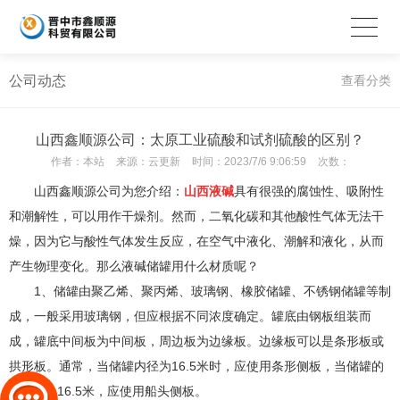
公司动态
查看分类
山西鑫顺源公司：太原工业硫酸和试剂硫酸的区别？
作者：
本站
来源：
云更新
时间：
2023/7/6 9:06:59
次数：
山西鑫顺源公司为您介绍：
山西液碱
具有很强的腐蚀性、吸附性
和潮解性，可以用作干燥剂。然而，二氧化碳和其他酸性气体无法干
燥，因为它与酸性气体发生反应，在空气中液化、潮解和液化，从而
产生物理变化。那么液碱储罐用什么材质呢？
1、储罐由聚乙烯、聚丙烯、玻璃钢、橡胶储罐、不锈钢储罐等制
成，一般采用玻璃钢，但应根据不同浓度确定。罐底由钢板组装而
成，罐底中间板为中间板，周边板为边缘板。边缘板可以是条形板或
拱形板。通常，当储罐内径为16.5米时，应使用条形侧板，当储罐的
内径为≥ 16.5米，应使用船头侧板。