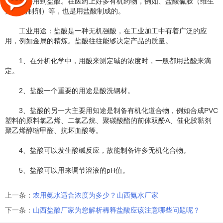
生产上要用到盐酸。在医药上好多有机药物，例如、盐酸硫胺（维生
素B1的制剂）等，也是用盐酸制成的。
工业用途：盐酸是一种无机强酸，在工业加工中有着广泛的应
用，例如金属的精炼。盐酸往往能够决定产品的质量。
1、在分析化学中，用酸来测定碱的浓度时，一般都用盐酸来滴
定。
2、盐酸一个重要的用途是酸洗钢材。
3、盐酸的另一大主要用知途是制备有机化道合物，例如合成PVC
塑料的原料氯乙烯、二氯乙烷、聚碳酸酯的前体双酚A、催化胶黏剂
聚乙烯醇缩甲醛、抗坏血酸等。
4、盐酸可以发生酸碱反应，故能制备许多无机化合物。
5、盐酸可以用来调节溶液的pH值。
上一条：
农用氨水适合浓度为多少？山西氨水厂家
下一条：
山西盐酸厂家为您解析稀释盐酸应该注意哪些问题呢？