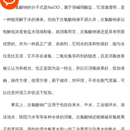
次氯酸钠的分子式是NaClO，属于强碱弱酸盐，它清澈透明，是
一种能溶解于水的液
体。但由于次氯酸钠液不易久存，次氯酸钠多以
电解低浓度食盐水现场制备。就消毒而言，次氯酸钠液还是具有明显
优势的。作为一种真正广谱、杀病剂，它同水的亲和性很好，能与水
任意比互溶，它不存在液氯、二氧化氯等药剂的隐患，且其消毒效果
被公认为和相当。也正是因为这一特点，所以它消毒效果好，投加准
确，操作方便，使用方便，易于储存，对环境，不存在跑气泄漏，可
以任意环境工作状况下投加。
事实上，次氯酸钠广泛用于包括自来水、中水、工业循环水、游
泳池水、医院污水等等各种水体的消毒。次氯酸钠还能够破坏氰根离
子和苯环等，用作处理含氰废水和一些工业重度污染废水的氧化，还