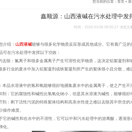
您当前的位置：
首页
»
新
鑫顺源：山西液碱在污水处理中发
时间：2026-03-06 09:05:27
浏览次
您介绍：
山西液碱
能够与很多化学物质反应形成其他成分。它有着广泛的
品可在污水处理中发挥以下功效：
子的去除：氟离子和很多金属离子产生可溶性化学物质，这决定铝絮凝剂和
：很多行业的废水中加入铝絮凝剂或铁絮凝剂所产生的絮体很小且分散，
。
剂：本品水溶液中的氢和氧能够很好地捕集废水中的金属离子，使之产生不
中和剂：它的腐蚀性和碱性比氢氧化钠小，但是其水溶液为碱性，能够很好
调节剂：剩下活性污泥的特殊絮体结构和高亲水性使之难以去除其中所含的
少操作难度。
于它的碱性和在水中的不溶性，它可以中和污水处理中的游离酸，逐渐形
净化。