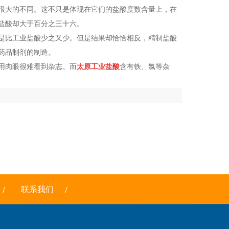
很大的不同。这不只是体现在它们的盐酸度数含量上，在
盐酸却大于百分之三十六。
是比工业盐酸少之又少。但是结果却恰恰相反，精制盐酸
药品制剂的制造。
用肉眼很难看到杂志。而
太原工业盐酸
含有铁、氯等杂
联系我们