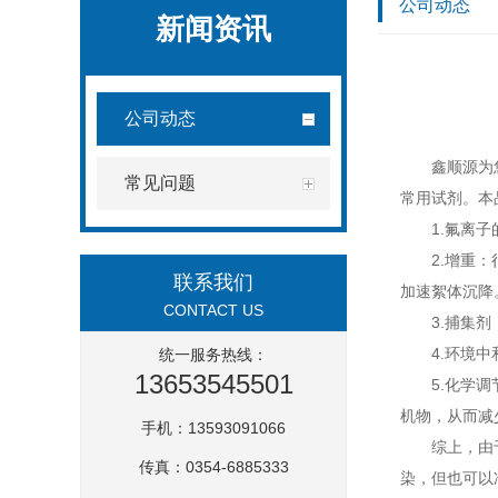
公司动态
新闻资讯
公司动态
鑫顺源为
常见问题
常用试剂。本
1.氟离
2.增重
联系我们
加速絮体沉降
CONTACT US
3.捕集
4.环境
统一服务热线：
13653545501
5.化学
机物，从而减
手机：13593091066
综上，由
传真：0354-6885333
染，但也可以