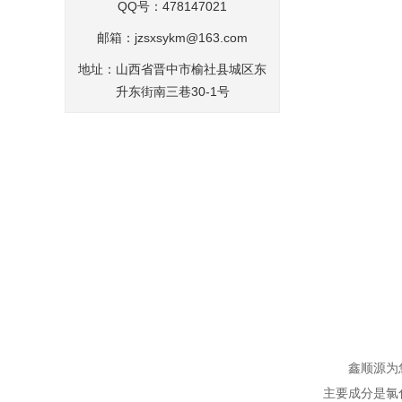
QQ号：478147021
邮箱：
jzsxsykm@163.com
地址：山西省晋中市榆社县城区东
升东街南三巷30-1号
鑫顺源为
主要成分是氯