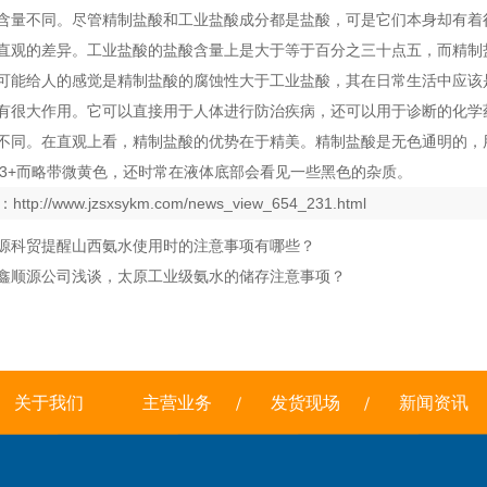
含量不同。尽管精制盐酸和工业盐酸成分都是盐酸，可是它们本身却有着
直观的差异。工业盐酸的盐酸含量上是大于等于百分之三十点五，而精制
可能给人的感觉是精制盐酸的腐蚀性大于工业盐酸，其在日常生活中应该
有很大作用。它可以直接用于人体进行防治疾病，还可以用于诊断的化学
不同。在直观上看，精制盐酸的优势在于精美。精制盐酸是无色通明的，
e3+而略带微黄色，还时常在液体底部会看见一些黑色的杂质。
：
http://www.jzsxsykm.com/news_view_654_231.html
源科贸提醒山西氨水使用时的注意事项有哪些？
鑫顺源公司浅谈，太原工业级氨水的储存注意事项？
关于我们
主营业务
发货现场
新闻资讯